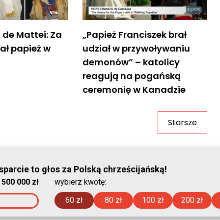
o de Mattei: Za
„Papież Franciszek brał
ał papież w
udział w przywoływaniu
demonów” – katolicy
reagują na pogańską
ceremonię w Kanadzie
Starsze
© Stowar
parcie to głos za Polską chrześcijańską!
:
500 000 zł
wybierz kwotę:
2026-08-06
60 zł
80 zł
100 zł
200 zł