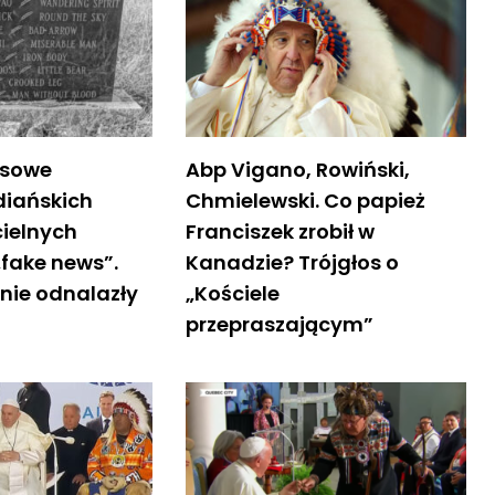
asowe
Abp Vigano, Rowiński,
diańskich
Chmielewski. Co papież
cielnych
Franciszek zrobił w
„fake news”.
Kanadzie? Trójgłos o
nie odnalazły
„Kościele
przepraszającym”