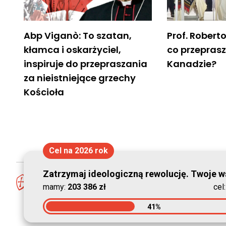
Abp Viganò: To szatan,
Prof. Robert
kłamca i oskarżyciel,
co przeprasz
inspiruje do przepraszania
Kanadzie?
za nieistniejące grzechy
Kościoła
Cel na 2026 rok
Zatrzymaj ideologiczną rewolucję. Twoje ws
mamy:
203 386 zł
cel
41%