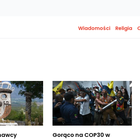
Wiadomości
Religia
O
znawcy
Gorąco na COP30 w