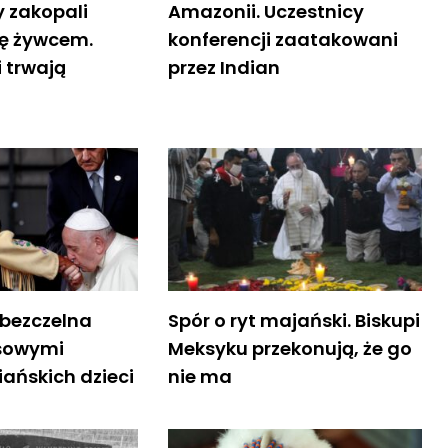
zakopali
Amazonii. Uczestnicy
ę żywcem.
konferencji zaatakowani
i trwają
przez Indian
bezczelna
Spór o ryt majański. Biskupi
sowymi
Meksyku przekonują, że go
ańskich dzieci
nie ma