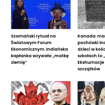
Szamański rytuał na
Kanada: m
Światowym Forum
pochówki in
Ekonomicznym. Indiańska
dzieci w koś
kapłanka wzywała „matkę
szkołach to 
ziemię”
Ekshumacje 
szczątków