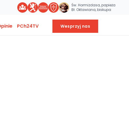
Św. Hormizdasa, papieża
Bł. Oktawiana, biskupa
pinie
PCh24TV
Wesprzyj nas