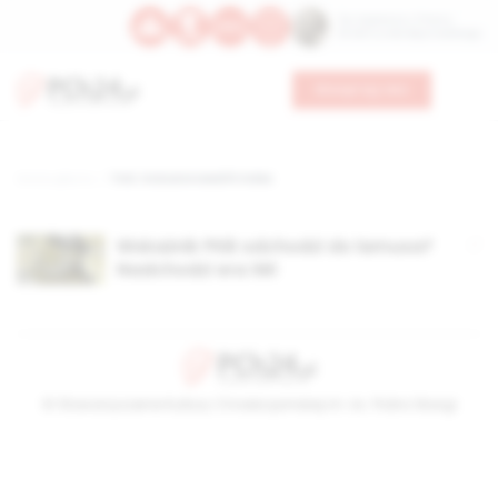
Św. Kajetana z Thieny
Bł. Edmunda Bojanowskiego
Wesprzyj nas
Strona główna
TAG: inclusive wealth index
Wskaźnik PKB odchodzi do lamusa?
Nadchodzi era IWI
© Stowarzyszenie Kultury Chrześcijańskiej im. ks. Piotra Skargi
2026-08-07 12:33:52