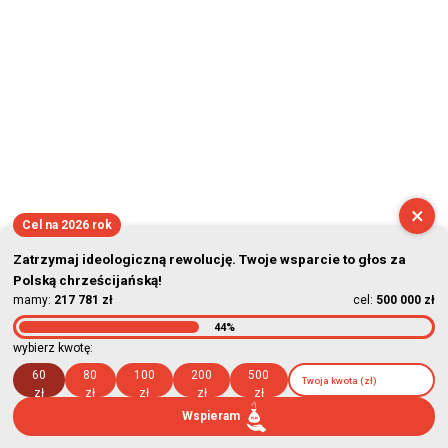
×
Cel na 2026 rok
Zatrzymaj ideologiczną rewolucję. Twoje wsparcie to głos za
Polską chrześcijańską!
mamy:
217 781 zł
cel:
500 000 zł
44%
wybierz kwotę:
60
80
100
200
500
zł
zł
zł
zł
zł
Wspieram