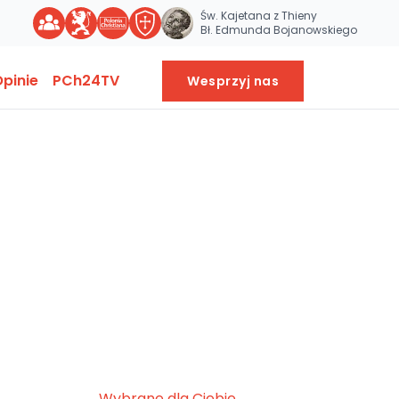
Św. Kajetana z Thieny
Bł. Edmunda Bojanowskiego
pinie
PCh24TV
Wesprzyj nas
Wybrane dla Ciebie