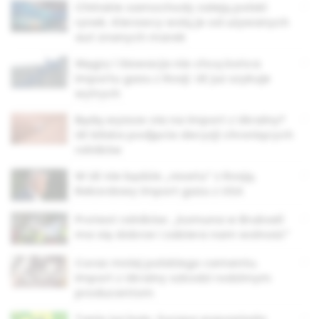
Chińskie samochody zaleją polski
rynek. Kierowcy wolą je od używanych
aut znanych marek
Węgry i Słowacja nie chcą końca
importu gazu z Rosji. UE już szykuje
wytrych
Będą wyższe cła na import z Ukrainy?
UE bliska podjęcia decyzji chroniących
rolników
W UE nie będzie „resetu” z Rosją.
Rekordowy import gazu z USA
Protest rolników: „komuna w Brukseli
ma się dobrze i zabiera nam wolność”
Coraz mniej polskiego cementu.
Import z Ukrainy szkodzi rodzimym
producentom