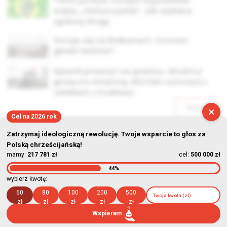
Tanio już było. Europa wypowiada
wojnę „chińszczyźnie”, ale wybiera
zgubną drogę
Gotuje się na Bałkanach. Kosowo
głodzi Serbów?
Ujawnił przemyt na granicy, Ukraińcy
grożą mu śmiercią. MOCNA rozmowa z
rolnikiem z Podlasia
Starsze
×
Cel na 2026 rok
Zatrzymaj ideologiczną rewolucję. Twoje wsparcie to głos za
Polską chrześcijańską!
mamy:
217 781 zł
cel:
500 000 zł
44%
© Stowarzyszenie Kultury Chrześcijańskiej im. ks. Piotra Skargi
wybierz kwotę:
2026-08-07 12:14:33
60
80
100
200
500
zł
zł
zł
zł
zł
Wspieram