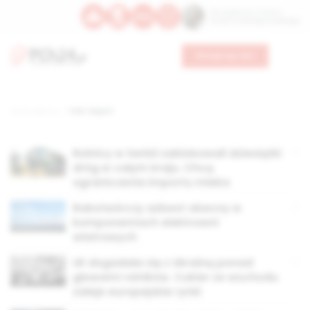
Św. Kajetana z Thieny
Bł. Edmunda Bojanowskiego
Wesprzyj nas
Strona główna
TAG: import
Rolnicy w Serbii zablokowali dziesiątki
dróg w całym kraju. Chcą
ograniczenia importu mleka
Rakotwórczy azbest obecny w
komponentach elektrowni
wiatrowych
UE dogadała się z Ukrainą ponad
głowami rolników. Cukier ze wschodu
zaleje europejskie rynki