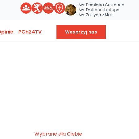
Św. Dominika Guzmana
Św. Emiliana, biskupa
Św. Zefiryna z Malii
pinie
PCh24TV
Wesprzyj nas
Wybrane dla Ciebie