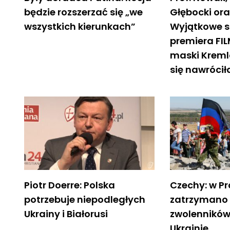
będzie rozszerzać się „we
Głębocki oraz
wszystkich kierunkach”
Wyjątkowe s
premiera FI
maski Kreml
się nawrócił
Piotr Doerre: Polska
Czechy: w P
potrzebuje niepodległych
zatrzymano 
Ukrainy i Białorusi
zwolenników
Ukrainie