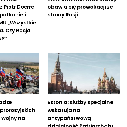
 Piotr Doerre.
obawia się prowokacji ze
potkanie i
strony Rosji
LMU „Wszystkie
a. Czy Rosja
a?”
radze
Estonia: służby specjalne
prorosyjskich
wskazują na
 wojny na
antypaństwową
działalność Patriarchatu