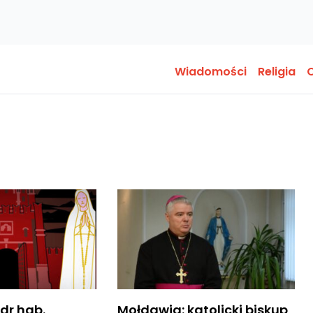
Wiadomości
Religia
O
 dr hab.
Mołdawia: katolicki biskup