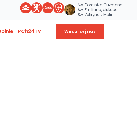
Św. Dominika Guzmana
Św. Emiliana, biskupa
Św. Zefiryna z Malii
pinie
PCh24TV
Wesprzyj nas