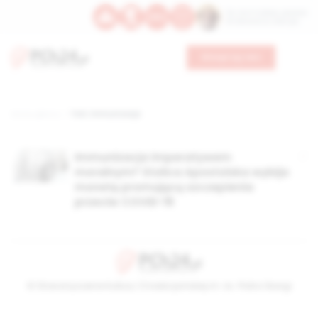
Św. Hormizdasa, papieża
Bł. Oktawiana, biskupa
Wesprzyj nas
Strona główna
TAG: immunizacja
Immunizacja imperatywem
moralnym? Stolica Apostolska wybija
monetę promującą szczepienia
przeciw COVID-19
© Stowarzyszenie Kultury Chrześcijańskiej im. ks. Piotra Skargi
2026-08-06 03:28:40