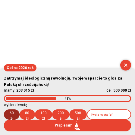
×
Cel na 2026 rok
Zatrzymaj ideologiczną rewolucję. Twoje wsparcie to głos za
Polską chrześcijańską!
mamy:
203 015 zł
cel:
500 000 zł
41%
wybierz kwotę:
60
80
100
200
500
zł
zł
zł
zł
zł
Wspieram