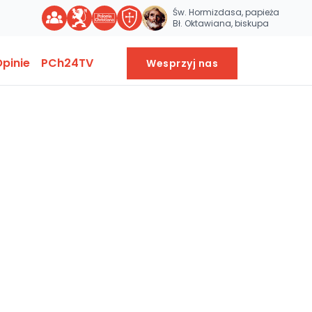
Św. Hormizdasa, papieża
Bł. Oktawiana, biskupa
pinie
PCh24TV
Wesprzyj nas