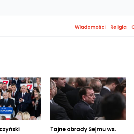
Wiadomości
Religia
O
czyński
Tajne obrady Sejmu ws.