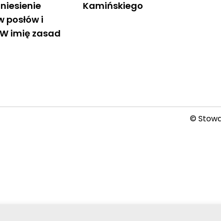
niesienie
Kamińskiego
 posłów i
„W imię zasad
© Stowar
2026-08-06