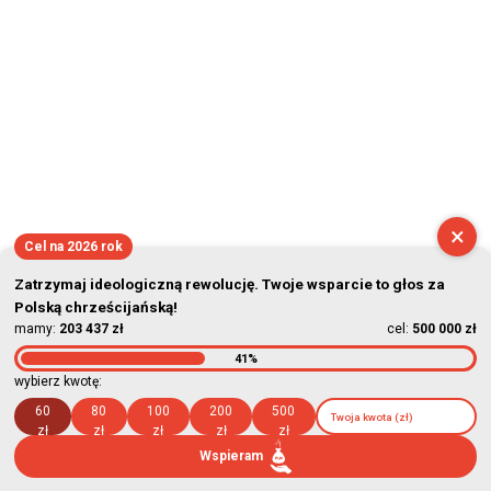
×
Cel na 2026 rok
Zatrzymaj ideologiczną rewolucję. Twoje wsparcie to głos za
Polską chrześcijańską!
mamy:
203 437 zł
cel:
500 000 zł
41%
wybierz kwotę:
60
80
100
200
500
zł
zł
zł
zł
zł
Wspieram