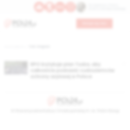
Św. Kajetana z Thieny
Bł. Edmunda Bojanowskiego
Wesprzyj nas
Strona główna
TAG: imigrani
RPO krytykuje plan Tuska, aby
całkowicie pozbawić cudzoziemców
ochrony azylowej w Polsce
© Stowarzyszenie Kultury Chrześcijańskiej im. ks. Piotra Skargi
2026-08-07 04:13:26