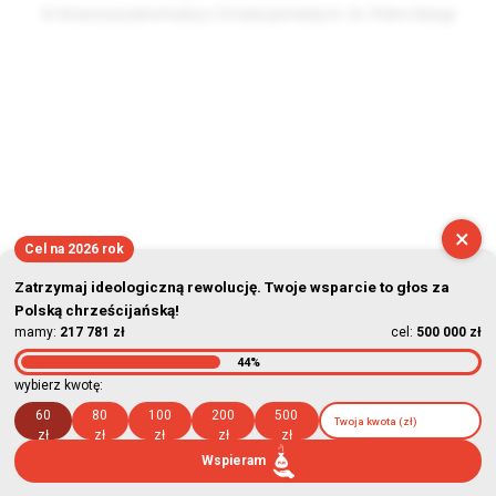
© Stowarzyszenie Kultury Chrześcijańskiej im. ks. Piotra Skargi
2026-08-07 12:43:07
×
Cel na 2026 rok
Zatrzymaj ideologiczną rewolucję. Twoje wsparcie to głos za
Polską chrześcijańską!
mamy:
217 781 zł
cel:
500 000 zł
44%
wybierz kwotę:
60
80
100
200
500
zł
zł
zł
zł
zł
Wspieram