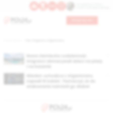
Św. Kajetana z Thieny
Bł. Edmunda Bojanowskiego
Wesprzyj nas
Strona główna
TAG: imigranci z Afganistanu
Nowa niemiecka codzienność.
Imigranci obmacywali dzieci na plaży
i na basenie
Wiedeń: uchodźca z Afganistanu
napadł 14 kobiet. Tłumaczył, że do
atakowania namówił go diabeł