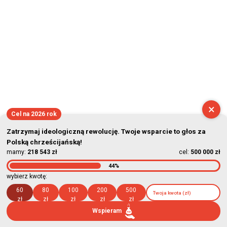
×
Cel na 2026 rok
Zatrzymaj ideologiczną rewolucję. Twoje wsparcie to głos za
Polską chrześcijańską!
mamy:
218 543 zł
cel:
500 000 zł
44%
wybierz kwotę:
60
80
100
200
500
zł
zł
zł
zł
zł
Wspieram