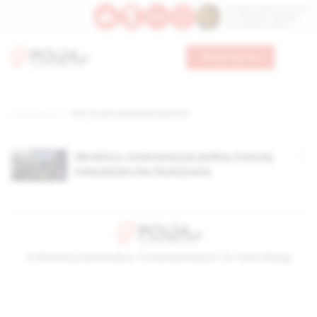
Św. Dominika Guzmana
Św. Emiliana, biskupa
Św. Zefiryna z Malii
Wesprzyj nas
Strona główna
TAG: ilu jest ukraińców w polsce
Ukraińcy stanowią już jedną trzecią
mieszkańców Rzeszowa
© Stowarzyszenie Kultury Chrześcijańskiej im. ks. Piotra Skargi
2026-08-08 10:27:09