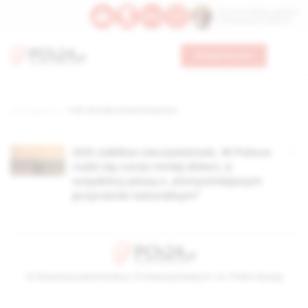
Św. Hormizdasa, papieża
Bł. Oktawiana, biskupa
Wesprzyj nas
Strona główna
TAG: ile ludzi umiera w polsce
GUS zaklina rzeczywistość. W Polsce
rodzi się coraz mniej dzieci, a
urzędnicy piszą o „korzystniejszym
przyroście naturalnym”
© Stowarzyszenie Kultury Chrześcijańskiej im. ks. Piotra Skargi
2026-08-06 09:11:45