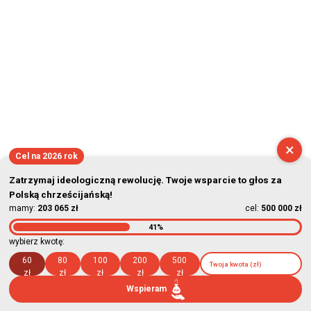
×
Cel na 2026 rok
Zatrzymaj ideologiczną rewolucję. Twoje wsparcie to głos za
Polską chrześcijańską!
mamy:
203 065 zł
cel:
500 000 zł
41%
wybierz kwotę:
60
80
100
200
500
zł
zł
zł
zł
zł
Wspieram