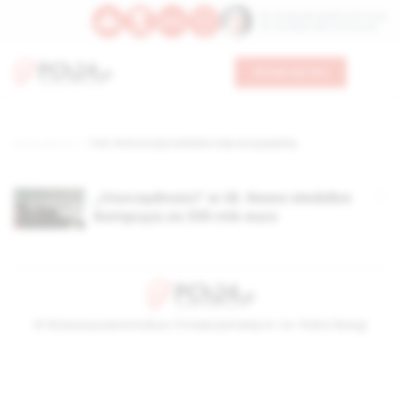
Św. Teresy Benedykty od Krzyża
Św. Kandydy Marii od Jezusa
Wesprzyj nas
Strona główna
TAG: ile kosztuje siedziba rady europejskiej
„Oszczędności” w UE. Nowa siedziba
Rompuya za 330 mln euro
© Stowarzyszenie Kultury Chrześcijańskiej im. ks. Piotra Skargi
2026-08-09 06:07:37