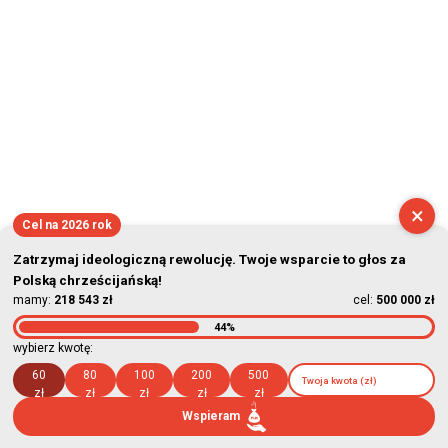
×
Cel na 2026 rok
Zatrzymaj ideologiczną rewolucję. Twoje wsparcie to głos za
Polską chrześcijańską!
mamy:
218 543 zł
cel:
500 000 zł
44%
wybierz kwotę:
60
80
100
200
500
zł
zł
zł
zł
zł
Wspieram