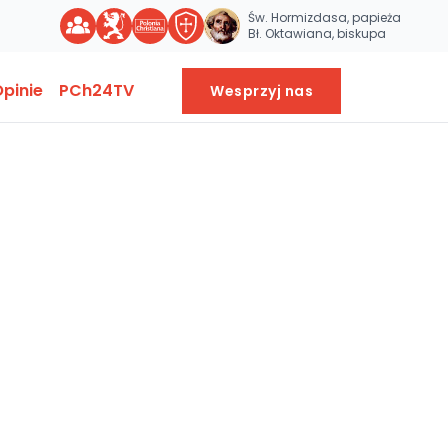
Św. Hormizdasa, papieża
Bł. Oktawiana, biskupa
pinie
PCh24TV
Wesprzyj nas