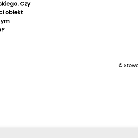
lskiego. Czy
i obiekt
nym
m?
© Stowar
2026-08-06 