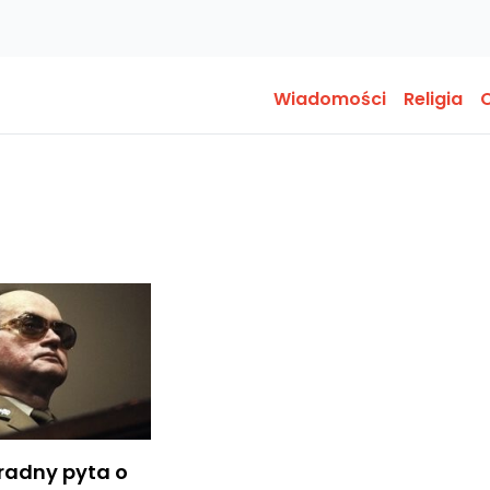
Wiadomości
Religia
O
radny pyta o