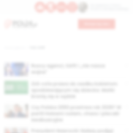
Św. Kajetana z Thieny
Bł. Edmunda Bojanowskiego
Wesprzyj nas
Strona główna
TAG: III RP
Ruscy agenci, SAFE i „nie nasza
wojna”
ZUS cofa prawa do zasiłku kobietom
spodziewającym się dziecka. Matki
bronią się w sądzie
Czy Polska 2050 przetrwa rok 2026? W
partii Hołowni rozłam, chaos i plecaki
ewakuacyjne
Prezydent Nawrocki: Należy podjąć