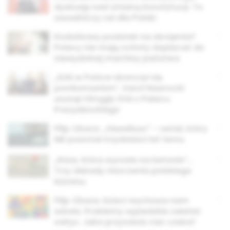
dyskusję nad zmianą konstytucji. To
zasadniczy cel dla Polski
Dodatkowy podatek na zbrojenia?
Polacy nie mają ochoty dopłacać do
niewydolnej machiny państwa
„Dziś w Polsce skończył się
postkomunizm”. Karol Nawrocki
usunął Okrągły Stół z Pałacu
Prezydenckiego
Filip Obara: „Heweliusz” – serial, który
NIE powstał trzydzieści lat temu
„Róża, która wyrosła na betonie”…
Trzy dekady niszczenia polskiego
biznesu
Filip Obara: Dzieci wychowa nam
szkoła. Problemy sąsiedzkie załatwi
sołtys. Jaka przyszłość nas czeka?