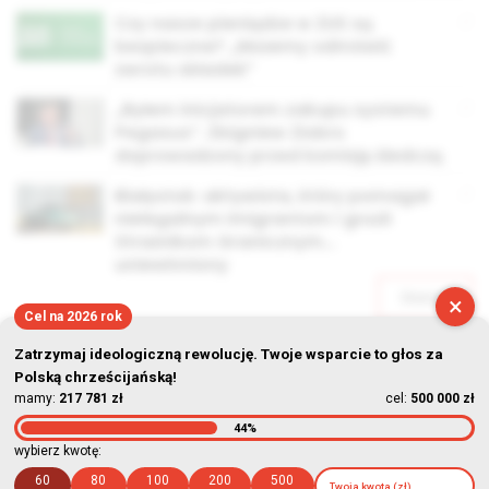
Czy nasze pieniądze w ZUS są
bezpieczne? „Możemy odmówić
zwrotu składek”
„Byłem inicjatorem zakupu systemu
Pegasus”. Zbigniew Ziobro
doprowadzony przed komisję śledczą
Białystok: aktywista, który pomagał
nielegalnym imigrantom i groził
Strażnikom Granicznym…
uniewinniony
Starsze
×
Cel na 2026 rok
Zatrzymaj ideologiczną rewolucję. Twoje wsparcie to głos za
Polską chrześcijańską!
mamy:
217 781 zł
cel:
500 000 zł
44%
© Stowarzyszenie Kultury Chrześcijańskiej im. ks. Piotra Skargi
wybierz kwotę:
2026-08-07 12:35:15
60
80
100
200
500