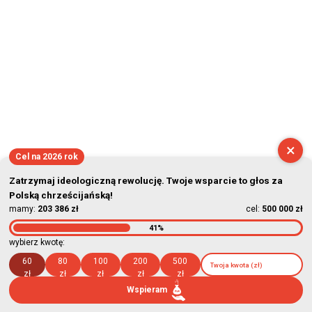
×
Cel na 2026 rok
Zatrzymaj ideologiczną rewolucję. Twoje wsparcie to głos za
Polską chrześcijańską!
mamy:
203 386 zł
cel:
500 000 zł
41%
wybierz kwotę:
60
80
100
200
500
zł
zł
zł
zł
zł
Wspieram