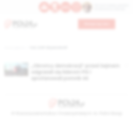
Św. Hormizdasa, papieża
Bł. Oktawiana, biskupa
Wesprzyj nas
Strona główna
TAG: III RP Obywatele RP
„Obrońcy demokracji” przed Sejmem
odgrażali się liderom PiS i
sprofanowali pomnik AK
© Stowarzyszenie Kultury Chrześcijańskiej im. ks. Piotra Skargi
2026-08-06 14:35:49