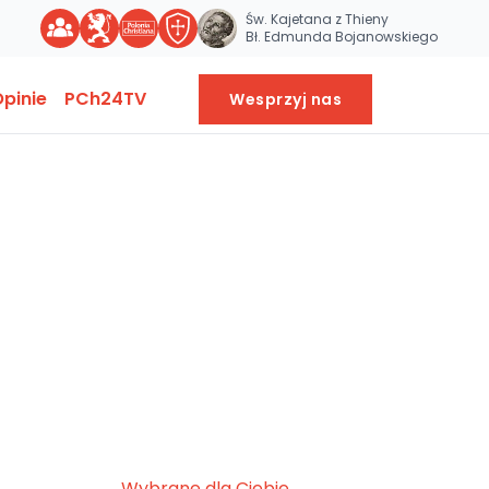
Św. Kajetana z Thieny
Bł. Edmunda Bojanowskiego
pinie
PCh24TV
Wesprzyj nas
Wybrane dla Ciebie