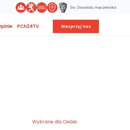
Św. Oswalda, męczennika
pinie
PCh24TV
Wesprzyj nas
Wybrane dla Ciebie