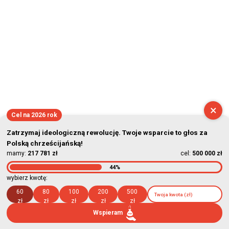
×
Cel na 2026 rok
Zatrzymaj ideologiczną rewolucję. Twoje wsparcie to głos za
Polską chrześcijańską!
mamy:
217 781 zł
cel:
500 000 zł
44%
wybierz kwotę:
60
80
100
200
500
zł
zł
zł
zł
zł
Wspieram