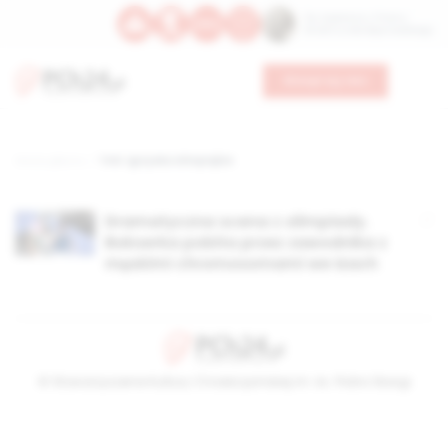
Św. Kajetana z Thieny
Bł. Edmunda Bojanowskiego
Wesprzyj nas
Strona główna
TAG: igrzyska olimpisjkie
Dramatyczna scena z olimpiady.
Bokserka pobita przez zawodnika z
męskimi chromosomami we łzach
© Stowarzyszenie Kultury Chrześcijańskiej im. ks. Piotra Skargi
2026-08-07 12:05:37