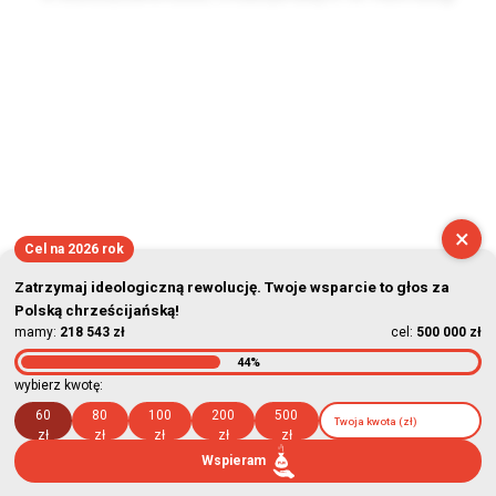
2026-08-09 08:41:22
×
Cel na 2026 rok
Zatrzymaj ideologiczną rewolucję. Twoje wsparcie to głos za
Polską chrześcijańską!
mamy:
218 543 zł
cel:
500 000 zł
44%
wybierz kwotę:
60
80
100
200
500
zł
zł
zł
zł
zł
Wspieram