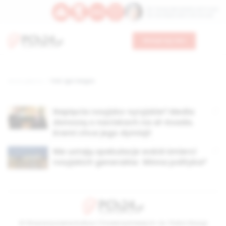
Św. Teresy Benedykty od Krzyża
Św. Kandydy Marii od Jezusa
Wesprzyj nas
Strona główna
TAG: Igor Sergun
Napięcia rosyjsko-syryjskie? Media
donoszą o naciskach na al-Asada.
Kreml chce jego dymisji!
Nie ustają spekulacje wokół śmierci
rosyjskich generałów. Winna polityka?
© Stowarzyszenie Kultury Chrześcijańskiej im. ks. Piotra Skargi