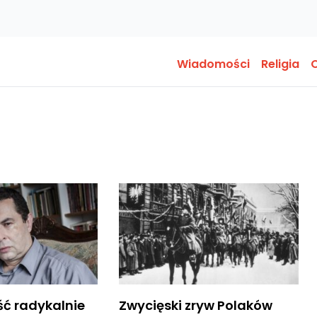
Wiadomości
Religia
O
ść radykalnie
Zwycięski zryw Polaków