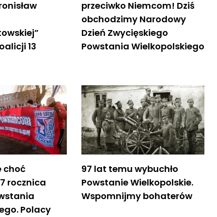
ronisław
przeciwko Niemcom! Dziś
obchodzimy Narodowy
towskiej”
Dzień Zwycięskiego
oalicji 13
Powstania Wielkopolskiego
 choć
97 lat temu wybuchło
97 rocznica
Powstanie Wielkopolskie.
wstania
Wspomnijmy bohaterów
ego. Polacy