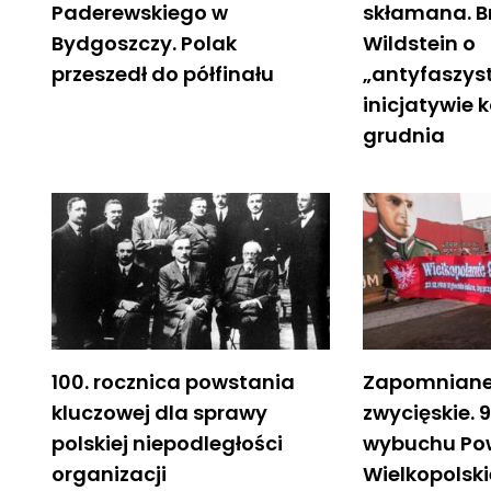
Paderewskiego w
skłamana. B
Bydgoszczy. Polak
Wildstein o
przeszedł do półfinału
„antyfaszys
inicjatywie k
grudnia
100. rocznica powstania
Zapomniane
kluczowej dla sprawy
zwycięskie. 
polskiej niepodległości
wybuchu Po
organizacji
Wielkopolski