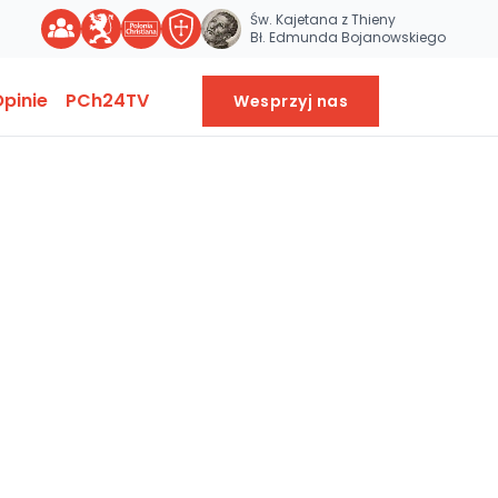
Św. Kajetana z Thieny
Bł. Edmunda Bojanowskiego
pinie
PCh24TV
Wesprzyj nas