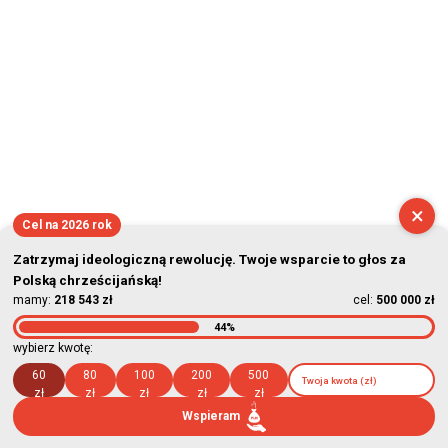
×
Cel na 2026 rok
Zatrzymaj ideologiczną rewolucję. Twoje wsparcie to głos za
Polską chrześcijańską!
mamy:
218 543 zł
cel:
500 000 zł
44%
wybierz kwotę:
60
80
100
200
500
zł
zł
zł
zł
zł
Wspieram