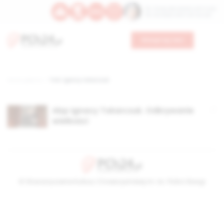
Św. Teresy Benedykty od Krzyża
Św. Kandydy Marii od Jezusa
Wesprzyj nas
Strona główna
TAG: igancy tokarczuk
Abp Ignacy Tokarczuk. Odkrywanie
wielkości
© Stowarzyszenie Kultury Chrześcijańskiej im. ks. Piotra Skargi
2026-08-09 13:50:59