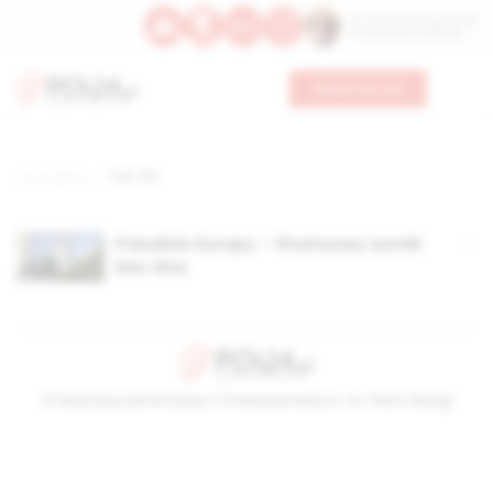
Św. Hormizdasa, papieża
Bł. Oktawiana, biskupa
Wesprzyj nas
Strona główna
TAG: IFO
Południe Europy – finansowy worek
bez dna
© Stowarzyszenie Kultury Chrześcijańskiej im. ks. Piotra Skargi
2026-08-06 01:57:11