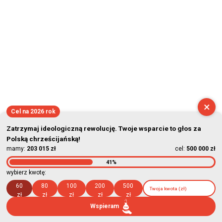
×
Cel na 2026 rok
Zatrzymaj ideologiczną rewolucję. Twoje wsparcie to głos za
Polską chrześcijańską!
mamy:
203 015 zł
cel:
500 000 zł
41%
wybierz kwotę:
60
80
100
200
500
zł
zł
zł
zł
zł
Wspieram