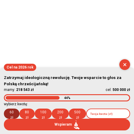
×
Cel na 2026 rok
Zatrzymaj ideologiczną rewolucję. Twoje wsparcie to głos za
Polską chrześcijańską!
mamy:
218 543 zł
cel:
500 000 zł
44%
wybierz kwotę:
60
80
100
200
500
zł
zł
zł
zł
zł
Wspieram