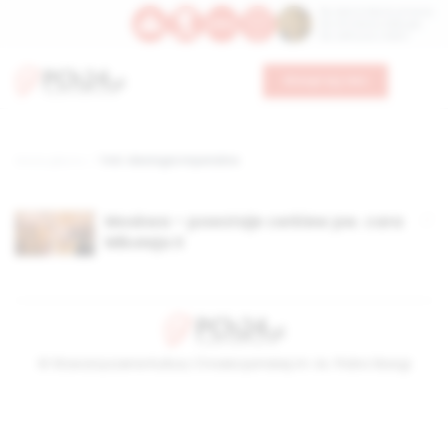
Św. Dominika Guzmana
Św. Emiliana, biskupa
Św. Zefiryna z Malii
Wesprzyj nas
Strona główna
TAG: ideologia imperialna
Moskwa – powstaje cerkiew pw. cara
Mikołaja II
© Stowarzyszenie Kultury Chrześcijańskiej im. ks. Piotra Skargi
2026-08-08 10:24:04