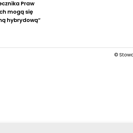
ecznika Praw
ch mogą się
ną hybrydową”
© Stowar
2026-08-07