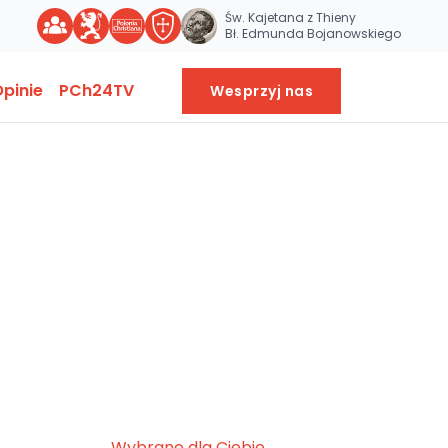
Św. Kajetana z Thieny
Bł. Edmunda Bojanowskiego
pinie
PCh24TV
Wesprzyj nas
Wybrane dla Ciebie