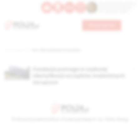
Św. Dominika Guzmana
Św. Emiliana, biskupa
Św. Zefiryna z Malii
Wesprzyj nas
Strona główna
TAG: identyfikacja szczątków
Fundacja pomaga w szybszej
identyfikacji szczątków znalezionych
na Łączce
© Stowarzyszenie Kultury Chrześcijańskiej im. ks. Piotra Skargi
2026-08-08 11:20:21