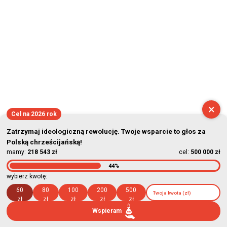
×
Cel na 2026 rok
Zatrzymaj ideologiczną rewolucję. Twoje wsparcie to głos za
Polską chrześcijańską!
mamy:
218 543 zł
cel:
500 000 zł
44%
wybierz kwotę:
60
80
100
200
500
zł
zł
zł
zł
zł
Wspieram