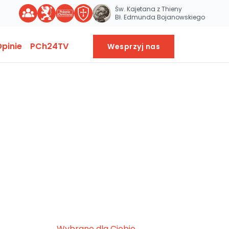
Św. Kajetana z Thieny
Bł. Edmunda Bojanowskiego
pinie
PCh24TV
Wesprzyj nas
Wybrane dla Ciebie