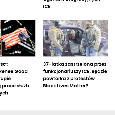
ICE
st”:
37-latka zastrzelona przez
 Renee Good
funkcjonariuszy ICE. Będzie
rupie
powtórka z protestów
j prace służb
Black Lives Matter?
nych