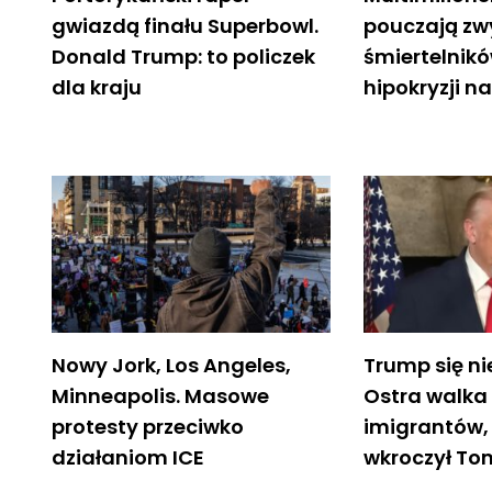
gwiazdą finału Superbowl.
pouczają zw
Donald Trump: to policzek
śmiertelnikó
dla kraju
hipokryzji 
Nowy Jork, Los Angeles,
Trump się ni
Minneapolis. Masowe
Ostra walka
protesty przeciwko
imigrantów,
działaniom ICE
wkroczył T