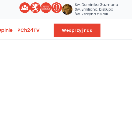
Św. Dominika Guzmana
Św. Emiliana, biskupa
Św. Zefiryna z Malii
pinie
PCh24TV
Wesprzyj nas