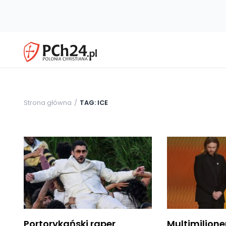
Strona główna
TAG: ICE
Portorykański raper
Multimilione