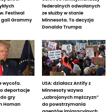
ykłych
federalnych odwołanych
w. Festiwal
ze służby w stanie
na gali Grammy
Minnesota. To decyzja
Donalda Trumpa
e wycofa.
USA: działacz Antify z
 o deportacje
Minnesoty wzywa
 do gry
„uzbrojonych mężczyzn”
om Homan
do powstrzymania
agentów imigracyjnych