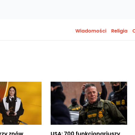
Wiadomości
Religia
O
rzy znów
USA: 700 funkcjonariuszy