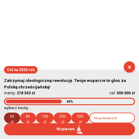
×
Cel na 2026 rok
Zatrzymaj ideologiczną rewolucję. Twoje wsparcie to głos za
Polską chrześcijańską!
mamy:
218 543 zł
cel:
500 000 zł
44%
wybierz kwotę:
60
80
100
200
500
zł
zł
zł
zł
zł
Wspieram