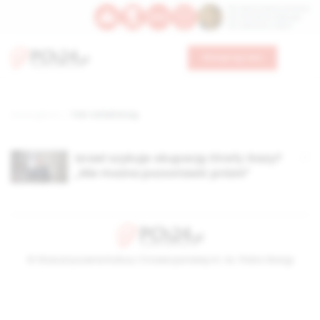
Św. Dominika Guzmana
Św. Emiliana, biskupa
Św. Zefiryna z Malii
Wesprzyj nas
Strona główna
TAG: Icchak Erzog
Izrael szykuje okupację Strefy Gazy?
„Nie można pozostawić próżni”
© Stowarzyszenie Kultury Chrześcijańskiej im. ks. Piotra Skargi
2026-08-08 11:13:00