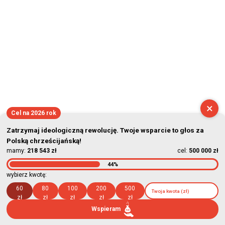
×
Cel na 2026 rok
Zatrzymaj ideologiczną rewolucję. Twoje wsparcie to głos za
Polską chrześcijańską!
mamy:
218 543 zł
cel:
500 000 zł
44%
wybierz kwotę:
60
80
100
200
500
zł
zł
zł
zł
zł
Wspieram