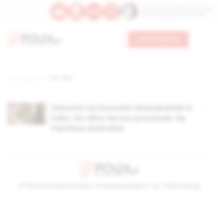
Św. Teresy Benedykty od Krzyża
Św. Kandydy Marii od Jezusa
Wesprzyj nas
Strona główna
TAG: ibril
Zamach na konsulat amerykański w
Iraku. Do aktu terroru przyznało się
Państwo Islamskie
© Stowarzyszenie Kultury Chrześcijańskiej im. ks. Piotra Skargi
2026-08-09 04:40:19