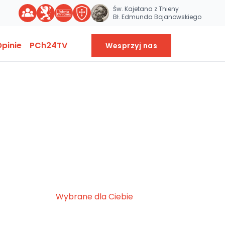
Św. Kajetana z Thieny
Bł. Edmunda Bojanowskiego
pinie
PCh24TV
Wesprzyj nas
Wybrane dla Ciebie