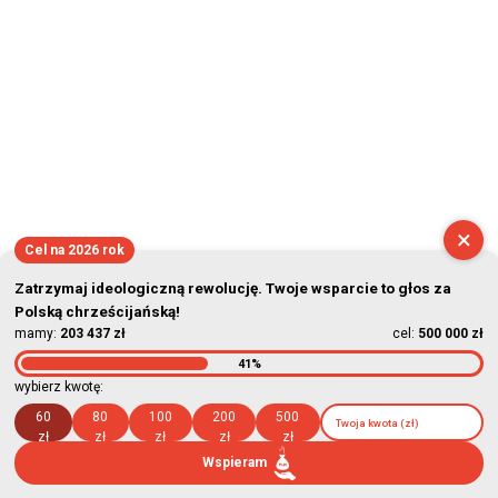
×
Cel na 2026 rok
Zatrzymaj ideologiczną rewolucję. Twoje wsparcie to głos za
Polską chrześcijańską!
mamy:
203 437 zł
cel:
500 000 zł
41%
wybierz kwotę:
60
80
100
200
500
zł
zł
zł
zł
zł
Wspieram