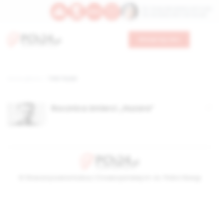
Św. Teresy Benedykty od Krzyża
Św. Kandydy Marii od Jezusa
Wesprzyj nas
Strona główna
TAG: huzar
Rocznica śmierci „Huzara”
© Stowarzyszenie Kultury Chrześcijańskiej im. ks. Piotra Skargi
2026-08-09 13:23:37