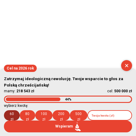
×
Cel na 2026 rok
Zatrzymaj ideologiczną rewolucję. Twoje wsparcie to głos za
Polską chrześcijańską!
mamy:
218 543 zł
cel:
500 000 zł
44%
wybierz kwotę:
60
80
100
200
500
zł
zł
zł
zł
zł
Wspieram