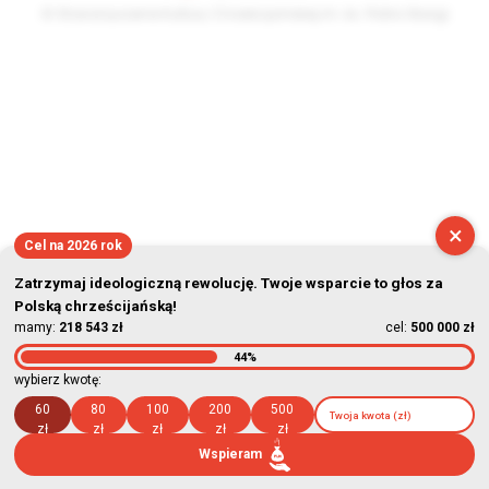
© Stowarzyszenie Kultury Chrześcijańskiej im. ks. Piotra Skargi
2026-08-09 08:19:23
×
Cel na 2026 rok
Zatrzymaj ideologiczną rewolucję. Twoje wsparcie to głos za
Polską chrześcijańską!
mamy:
218 543 zł
cel:
500 000 zł
44%
wybierz kwotę:
60
80
100
200
500
zł
zł
zł
zł
zł
Wspieram