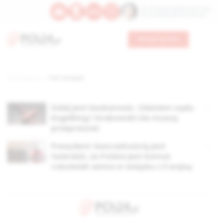
Św. Teresy Benedykty od Krzyża
Św. Kandydy Marii od Jezusa
Wesprzyj nas
Strona główna
TAG: hutzpah
Dalej jest bezkarność. Zdaniem sądu
Engelking i Grabowski nie muszą
przepraszać
Prezydent: bezczelnością jest
twierdzić, że Polska jest komuś
cokolwiek winna w związku z II wojną