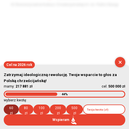
© Stowarzyszenie Kultury Chrześcijańskiej im. ks. Piotra Skargi
2026-08-07 17:43:58
×
Cel na 2026 rok
Zatrzymaj ideologiczną rewolucję. Twoje wsparcie to głos za
Polską chrześcijańską!
mamy:
217 881 zł
cel:
500 000 zł
44%
wybierz kwotę:
60
80
100
200
500
zł
zł
zł
zł
zł
Wspieram