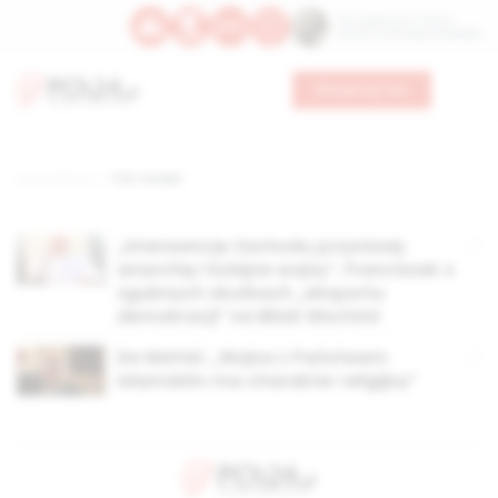
Św. Kajetana z Thieny
Bł. Edmunda Bojanowskiego
Wesprzyj nas
Strona główna
TAG: Husajn
„Interwencje Zachodu przyniosły
anarchię i kolejne wojny”. Franciszek o
zgubnych skutkach „eksportu
demokracji” na Bliski Wschód
De Mattei: „Wojna z Państwem
Islamskim ma charakter religijny”