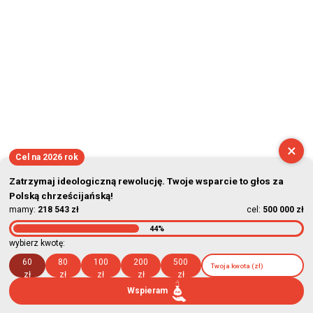
×
Cel na 2026 rok
Zatrzymaj ideologiczną rewolucję. Twoje wsparcie to głos za
Polską chrześcijańską!
mamy:
218 543 zł
cel:
500 000 zł
44%
wybierz kwotę:
60
80
100
200
500
zł
zł
zł
zł
zł
Wspieram