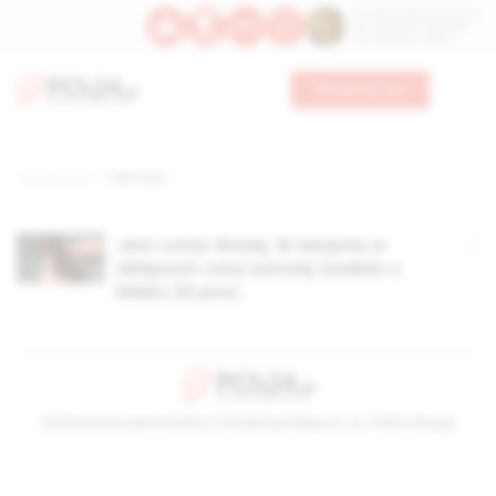
Św. Dominika Guzmana
Św. Emiliana, biskupa
Św. Zefiryna z Malii
Wesprzyj nas
Strona główna
TAG: hurt
Jest coraz drożej. W sierpniu w
sklepach ceny wzrosły średnio o
blisko 24 proc.
© Stowarzyszenie Kultury Chrześcijańskiej im. ks. Piotra Skargi
2026-08-08 20:05:35