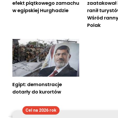
efekt piątkowego zamachu
zaatakował i
w egipskiej Hurghadzie
ranił turyst
Wśród rann
Polak
Egipt: demonstracje
dotarły do kurortów
Cel na 2026 rok