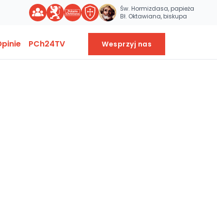
Św. Hormizdasa, papieża
Bł. Oktawiana, biskupa
pinie
PCh24TV
Wesprzyj nas