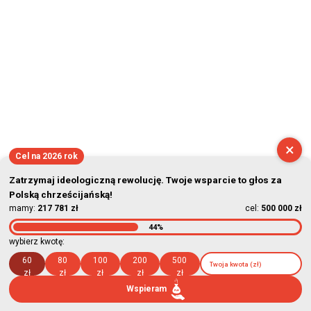
×
Cel na 2026 rok
Zatrzymaj ideologiczną rewolucję. Twoje wsparcie to głos za
Polską chrześcijańską!
mamy:
217 781 zł
cel:
500 000 zł
44%
wybierz kwotę:
60
80
100
200
500
zł
zł
zł
zł
zł
Wspieram