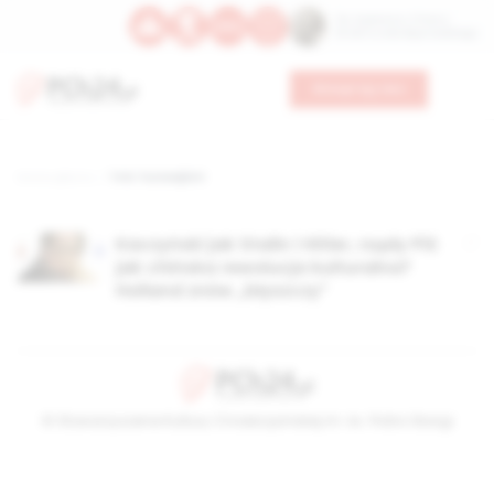
Św. Kajetana z Thieny
Bł. Edmunda Bojanowskiego
Wesprzyj nas
Strona główna
TAG: hunwejbini
Kaczyński jak Stalin i Hitler, rządy PiS
jak chińska rewolucja kulturalna?
Holland znów „błyszczy”
© Stowarzyszenie Kultury Chrześcijańskiej im. ks. Piotra Skargi
2026-08-07 15:57:12