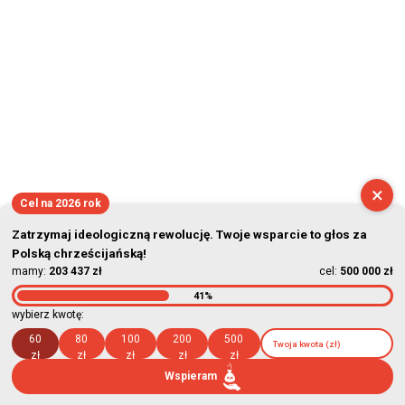
×
Cel na 2026 rok
Zatrzymaj ideologiczną rewolucję. Twoje wsparcie to głos za
Polską chrześcijańską!
mamy:
203 437 zł
cel:
500 000 zł
41%
wybierz kwotę:
60
80
100
200
500
zł
zł
zł
zł
zł
Wspieram