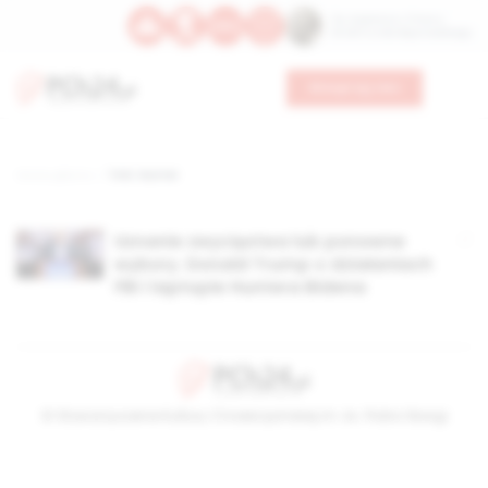
Św. Kajetana z Thieny
Bł. Edmunda Bojanowskiego
Wesprzyj nas
Strona główna
TAG: Hunter
Uznanie zwycięstwa lub ponowne
wybory. Donald Trump o działaniach
FBI i laptopie Huntera Bidena
© Stowarzyszenie Kultury Chrześcijańskiej im. ks. Piotra Skargi
2026-08-07 02:08:27