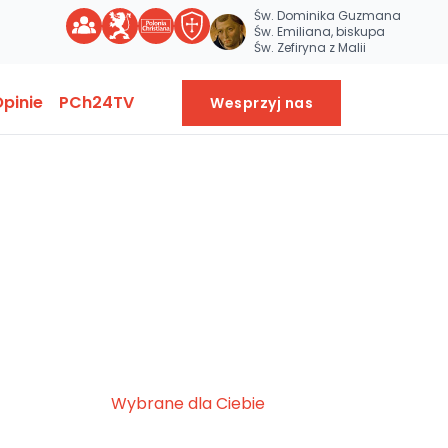
Św. Dominika Guzmana
Św. Emiliana, biskupa
Św. Zefiryna z Malii
pinie
PCh24TV
Wesprzyj nas
Wybrane dla Ciebie