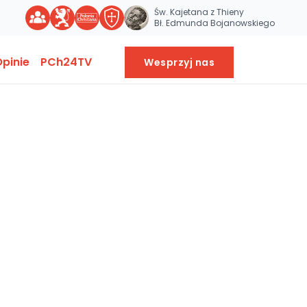
Św. Kajetana z Thieny
Bł. Edmunda Bojanowskiego
pinie
PCh24TV
Wesprzyj nas