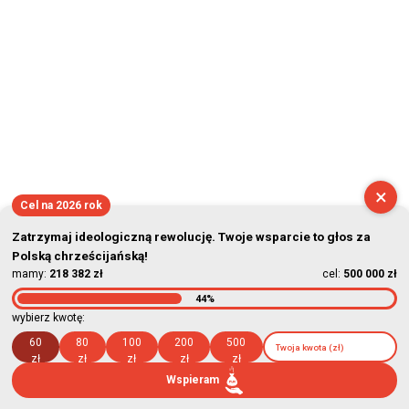
×
Cel na 2026 rok
Zatrzymaj ideologiczną rewolucję. Twoje wsparcie to głos za
Polską chrześcijańską!
mamy:
218 382 zł
cel:
500 000 zł
44%
wybierz kwotę:
60
80
100
200
500
zł
zł
zł
zł
zł
Wspieram