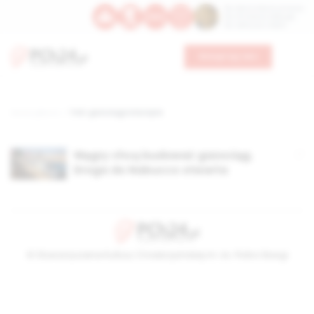
Św. Dominika Guzmana
Św. Emiliana, biskupa
Św. Zefiryna z Malii
Wesprzyj nas
Strona główna
TAG: gazociągi w Europie
Węgry chcą budować gazociąg.
Droga do Nabucco otwarta
© Stowarzyszenie Kultury Chrześcijańskiej im. ks. Piotra Skargi
2026-08-08 02:20:04