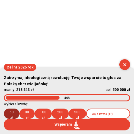
×
Cel na 2026 rok
Zatrzymaj ideologiczną rewolucję. Twoje wsparcie to głos za
Polską chrześcijańską!
mamy:
218 543 zł
cel:
500 000 zł
44%
wybierz kwotę:
60
80
100
200
500
zł
zł
zł
zł
zł
Wspieram