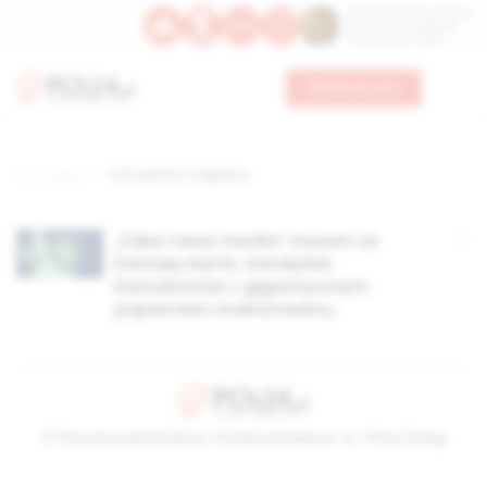
Św. Dominika Guzmana
Św. Emiliana, biskupa
Św. Zefiryna z Malii
Wesprzyj nas
Strona główna
TAG: gazety i magazyny
„Fake-news media” murem za
Kamalą Harris. Kandydat
Demokratów z gigantycznym
poparciem mainstreamu
© Stowarzyszenie Kultury Chrześcijańskiej im. ks. Piotra Skargi
2026-08-08 17:55:27