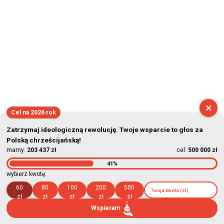
×
Cel na 2026 rok
Zatrzymaj ideologiczną rewolucję. Twoje wsparcie to głos za
Polską chrześcijańską!
mamy:
203 437 zł
cel:
500 000 zł
41%
wybierz kwotę:
60
80
100
200
500
zł
zł
zł
zł
zł
Wspieram