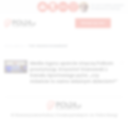
Św. Hormizdasa, papieża
Bł. Oktawiana, biskupa
Wesprzyj nas
Strona główna
TAG: Gazeta na weekend
Media Agory uparcie stręczą Polkom
prostytucję. Krzysztof Stanowski z
Kanału Sportowego pyta: „czy
mówicie to samo własnym dzieciom?”
© Stowarzyszenie Kultury Chrześcijańskiej im. ks. Piotra Skargi
2026-08-06 22:23:16