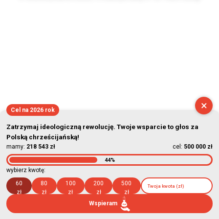
2026-08-08 09:14:01
×
Cel na 2026 rok
Zatrzymaj ideologiczną rewolucję. Twoje wsparcie to głos za
Polską chrześcijańską!
mamy:
218 543 zł
cel:
500 000 zł
44%
wybierz kwotę:
60
80
100
200
500
zł
zł
zł
zł
zł
Wspieram