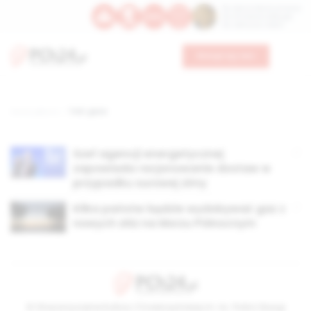
Św. Dominika Guzmana
Św. Emiliana, biskupa
Św. Zefiryna z Malii
Wesprzyj nas
Strona główna
TAG: gaze
Szef agencji energetycznej
zapowiada racjonowanie dostaw w
przypadku surowej zimy
Kilka państw będzie wydobywać gaz z
nowych złóż na Morzu Północnym
© Stowarzyszenie Kultury Chrześcijańskiej im. ks. Piotra Skargi