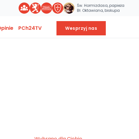
Św. Hormizdasa, papieża
Bł. Oktawiana, biskupa
pinie
PCh24TV
Wesprzyj nas
Wybrane dla Ciebie