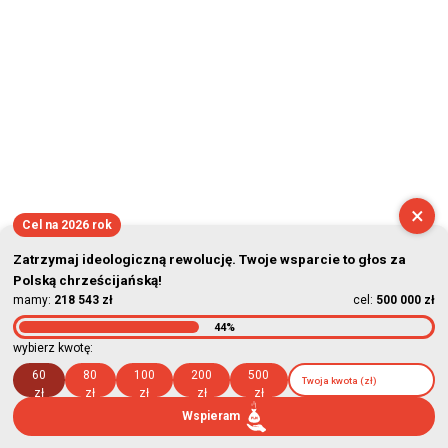
×
Cel na 2026 rok
Zatrzymaj ideologiczną rewolucję. Twoje wsparcie to głos za
Polską chrześcijańską!
mamy:
218 543 zł
cel:
500 000 zł
44%
wybierz kwotę:
60
80
100
200
500
zł
zł
zł
zł
zł
Wspieram