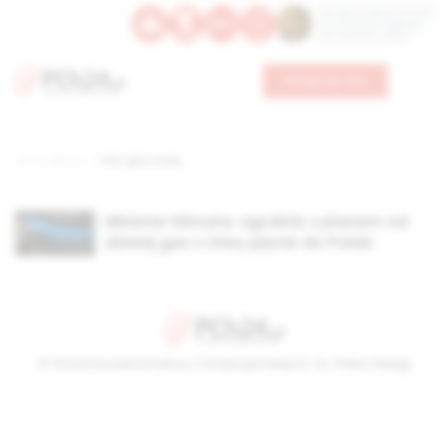
Św. Dominika Guzmana
Św. Emiliana, biskupa
Św. Zefiryna z Malii
Wesprzyj nas
Strona główna
TAG: gaz z litwy
Minister klimatu: zgodnie z planem od
dzisiaj gaz z Litwy płynie do Polski
© Stowarzyszenie Kultury Chrześcijańskiej im. ks. Piotra Skargi
2026-08-08 23:13:52