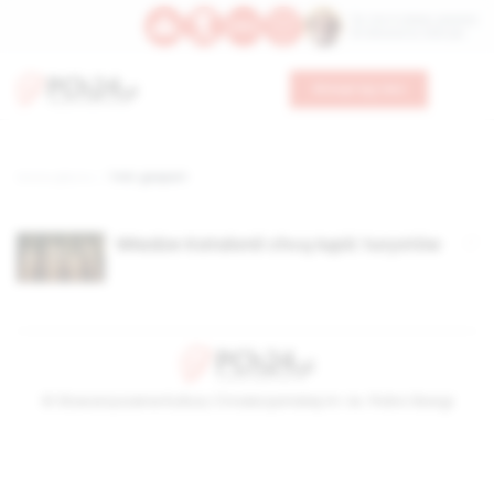
Św. Hormizdasa, papieża
Bł. Oktawiana, biskupa
Wesprzyj nas
Strona główna
TAG: gaspart
Władze Katalonii chcą łupić turystów
© Stowarzyszenie Kultury Chrześcijańskiej im. ks. Piotra Skargi
2026-08-06 22:02:53