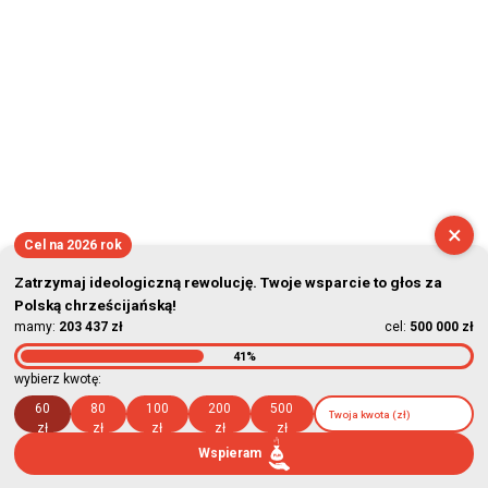
×
Cel na 2026 rok
Zatrzymaj ideologiczną rewolucję. Twoje wsparcie to głos za
Polską chrześcijańską!
mamy:
203 437 zł
cel:
500 000 zł
41%
wybierz kwotę:
60
80
100
200
500
zł
zł
zł
zł
zł
Wspieram