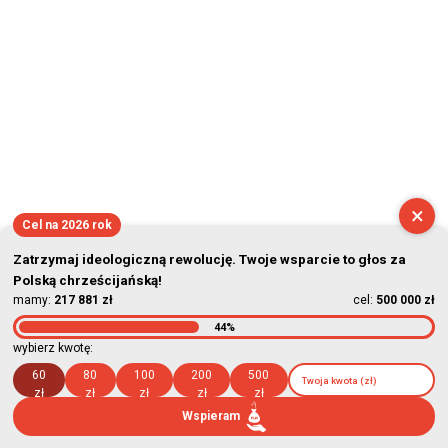
2026-08-07 18:06:56
×
Cel na 2026 rok
Zatrzymaj ideologiczną rewolucję. Twoje wsparcie to głos za
Polską chrześcijańską!
mamy:
217 881 zł
cel:
500 000 zł
44%
wybierz kwotę:
60
80
100
200
500
zł
zł
zł
zł
zł
Wspieram