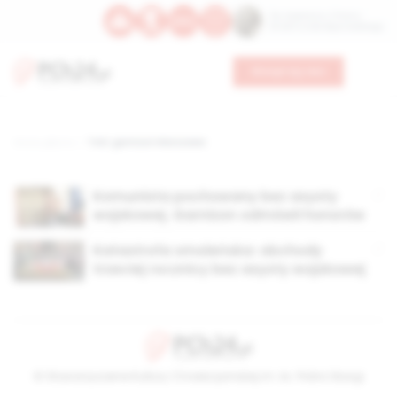
Św. Kajetana z Thieny
Bł. Edmunda Bojanowskiego
Wesprzyj nas
Strona główna
TAG: garnizon Warszawa
Komunista pochowany bez asysty
wojskowej. Garnizon odmówił honorów
Katastrofa smoleńska: obchody
trzeciej rocznicy bez asysty wojskowej
© Stowarzyszenie Kultury Chrześcijańskiej im. ks. Piotra Skargi