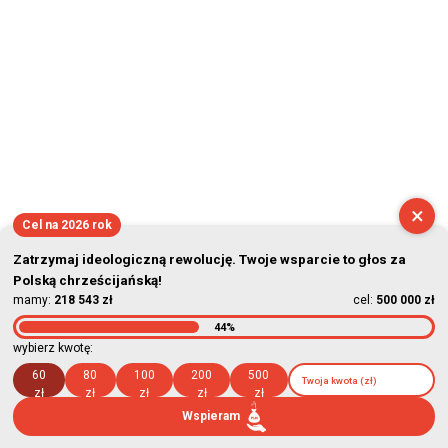
×
Cel na 2026 rok
Zatrzymaj ideologiczną rewolucję. Twoje wsparcie to głos za
Polską chrześcijańską!
mamy:
218 543 zł
cel:
500 000 zł
44%
wybierz kwotę:
60
80
100
200
500
zł
zł
zł
zł
zł
Wspieram