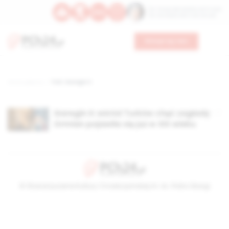
Św. Teresy Benedykty od Krzyża
Św. Kandydy Marii od Jezusa
Wesprzyj nas
Strona główna
TAG: Garegin II
Garegin II: wśród Turków chęć zagłady
Ormian pojawiła się już w XIX wieku
© Stowarzyszenie Kultury Chrześcijańskiej im. ks. Piotra Skargi
2026-08-09 14:47:16